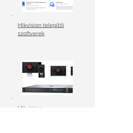
Hikvision telepítői
szoftverek
Hikvision
videómenedzsment
szoftverek